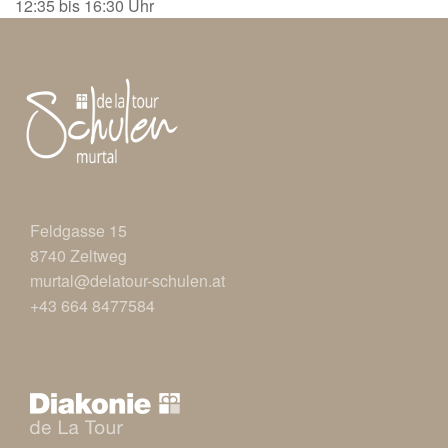
12:35 bis 16:30 Uhr
Feldgasse 15
8740
Zeltweg
murtal@delatour-schulen.at
+43 664 8477584