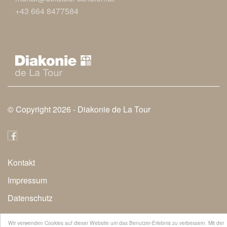
+43 664 8477584
© Copyright 2026 -
Diakonie de La Tour
Kontakt
Secondary
Impressum
Navigation
Datenschutz
Wir verwenden Cookies auf dieser Website um das Benutzer-Erlebnis zu verbessern. Mit der